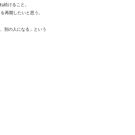
重ね続けること。
りを再開したいと思う。
゙、別の人になる」という