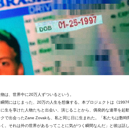
】
物は、世界中に20万人ずついるという。
瞬間にはじまった、20万の人生を想像する。本プロジェクトは《1997
日に生を享けた人物たちと出会い、演じることから、偶発的な連帯を起
クで出会ったZane Zovakも、私と同じ日に生まれた。「私たちは数
いく。それは外の世界があるってことに気がつく瞬間なんだ」と彼は話