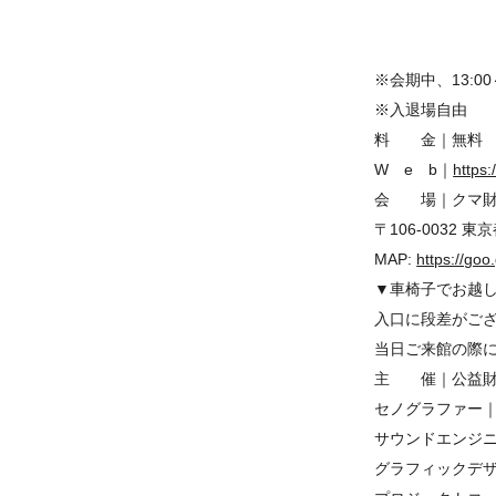
6月30日(日)
7月1日(月)
※会期中、13:0
※入退場自由
料 金｜無料
W e b｜
https
会 場｜クマ財
〒106-0032 東京
MAP:
https://g
▼車椅子でお越
入口に段差がご
当日ご来館の際
主 催｜公益財
セノグラファー｜
サウンドエンジニ
グラフィックデザ