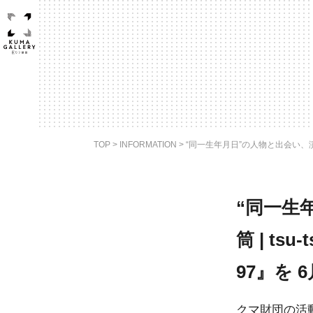
TOP
>
INFORMATION
>
“同一生年月日”の人物と出会い、演じる
“同一生
筒 | t
97』を 
クマ財団の活