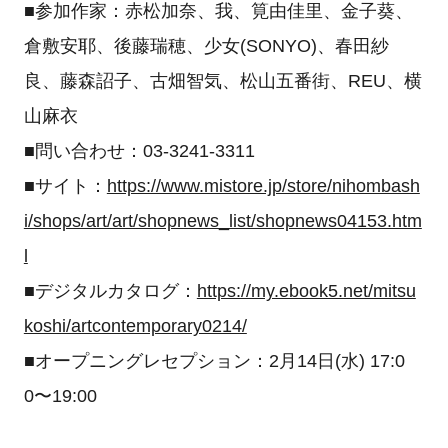
■参加作家：赤松加奈、我、筧由佳里、金子葵、
倉敷安耶、後藤瑞穂、少女(SONYO)、春田紗
良、藤森詔子、古畑智気、松山五番街、REU、横
山麻衣
■問い合わせ：03-3241-3311
■サイト：
https://www.mistore.jp/store/nihombash
i/shops/art/art/shopnews_list/shopnews04153.htm
l
■デジタルカタログ：
https://my.ebook5.net/mitsu
koshi/artcontemporary0214/
■オープニングレセプション：2月14日(水) 17:0
0〜19:00