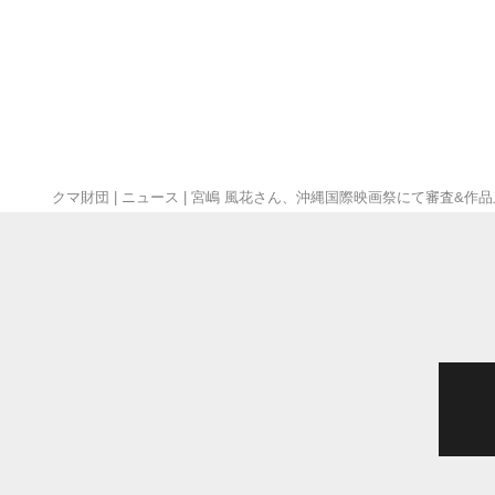
クマ財団
|
ニュース
|
宮嶋 風花さん、沖縄国際映画祭にて審査&作品