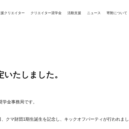
クリエイター奨学金
活動支援
支援クリエイター
ニュース
寄附について
定いたしました。
奨学金事務局です。
30日、クマ財団1期生誕生を記念し、キックオフパーティが行われま