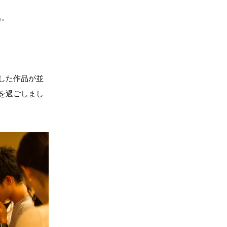
名。
した作品が並
を過ごしまし