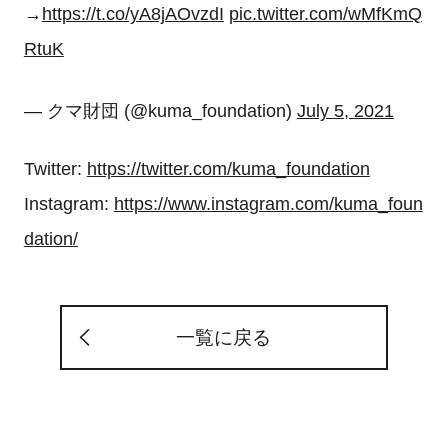
→
https://t.co/yA8jAOvzdI
pic.twitter.com/wMfKmQ
RtuK
— クマ財団 (@kuma_foundation)
July 5, 2021
Twitter:
https://twitter.com/kuma_foundation
Instagram:
https://www.instagram.com/kuma_foun
dation/
一覧に戻る