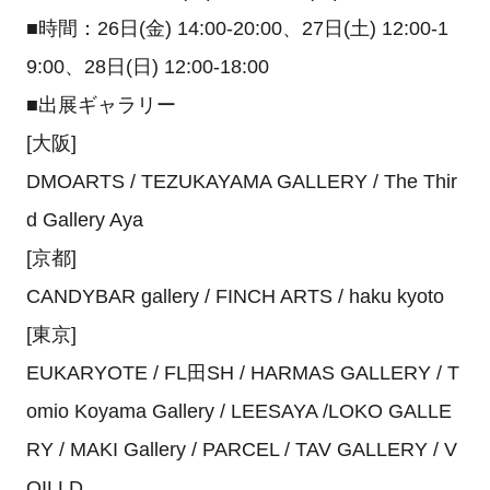
■時間：26日(金) 14:00-20:00、27日(土) 12:00-1
9:00、28日(日) 12:00-18:00
■出展ギャラリー
[大阪]
DMOARTS / TEZUKAYAMA GALLERY / The Thir
d Gallery Aya
[京都]
CANDYBAR gallery / FINCH ARTS / haku kyoto
[東京]
EUKARYOTE / FL田SH / HARMAS GALLERY / T
omio Koyama Gallery / LEESAYA /LOKO GALLE
RY / MAKI Gallery / PARCEL / TAV GALLERY / V
OILLD