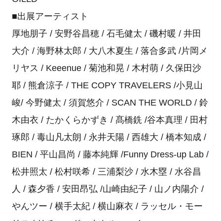
■出展アーティスト
厚地朋子 / 安野谷昌穂 / 石毛健太 / 磯村暖 / 井田
大介 / 海野林太郎 / 大八木夏生 / 落合多武 /片岡メ
リヤス / Keeenue / 菊池和晃 / 木村萌 / 久保田沙
耶 / 熊倉涼子 / THE COPY TRAVELERS /小見山
峻/ 今野健太 / 須賀悠介 / SCAN THE WORLD / 鈴
木由衣 / たかくらかずき / 髙橋銑 /谷本真理 / 田村
琢郎 / 毒山凡太朗 / 永井天陽 / 西雄大 / 橋本知成 /
BIEN / 平山昌尚 / 藤本純輝 /Funny Dress-up Lab /
松井照太 / 松村咲希 / 三浦梨沙 / 水木塁 / 水谷昌
人 / 森夕香 / 安田昂弘 /山崎由紀子 / 山ノ内陽介 /
やんツー / 横手太紀 / 横山麻衣 / ラッセル・モー