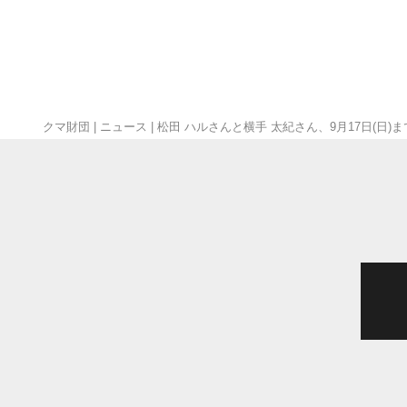
クマ財団
|
ニュース
|
松田 ハルさんと横手 太紀さん、9月17日(日)ま