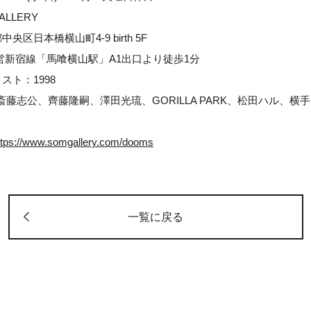
ALLERY
央区日本橋横山町4-9 birth 5F
営新宿線「馬喰横山駅」A1出口より徒歩1分
スト：1998
藤志公、齊藤隆嗣、澤田光琉、GORILLA PARK、松田ハル、横
ttps://www.somgallery.com/dooms
一覧に戻る