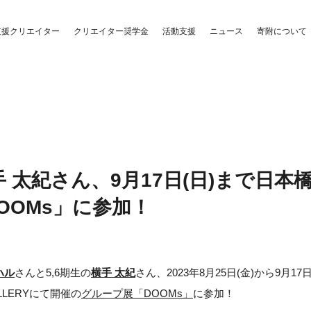
クリエイター奨学金
活動支援
支援クリエイター
ニュース
寄附について
太紀さん、9月17日(日)まで日本橋・
OOMs」に参加！
ハル
さんと5,6期生の
横手 太紀
さん、2023年8月25日(金)から9月17
LLERYにて開催の
グループ展「DOOMs」
に参加！