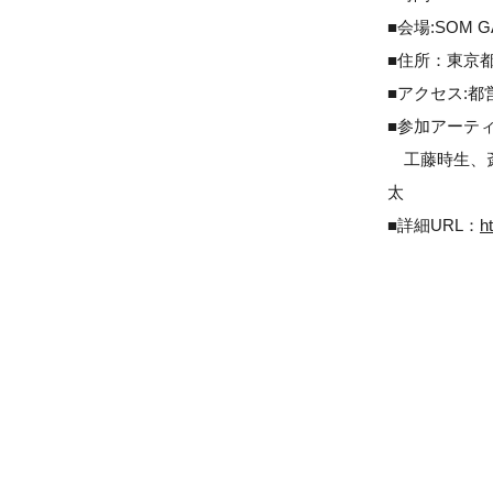
■会場:SOM G
■住所：東京都中
■アクセス:都
■参加アーティ
工藤時生、斎
太
■詳細URL：
h