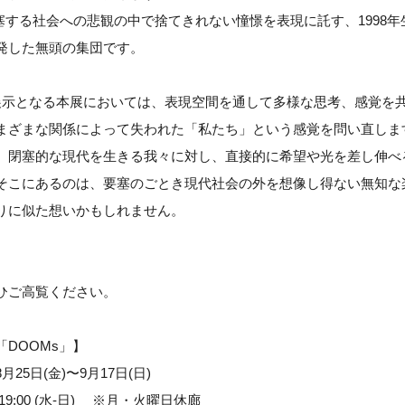
、閉塞する社会への悲観の中で捨てきれない憧憬を表現に託す、1998
発した無頭の集団です。
展示となる本展においては、表現空間を通して多様な思考、感覚を
まざまな関係によって失われた「私たち」という感覚を問い直しま
、閉塞的な現代を生きる我々に対し、直接的に希望や光を差し伸べ
そこにあるのは、要塞のごとき現代社会の外を想像し得ない無知な
りに似た想いかもしれません。
。
ひご高覧ください。
DOOMs」】
8月25日(金)〜9月17日(日)
〜19:00 (水-日) ※月・火曜日休廊