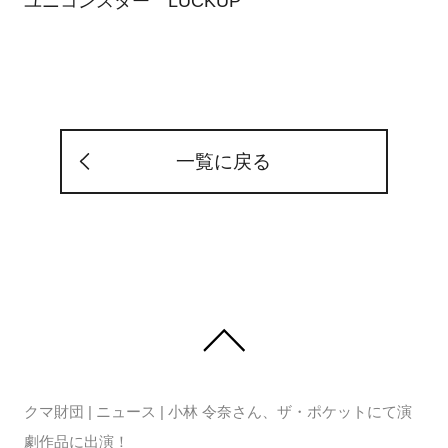
ユニコンスター LUCKUP
一覧に戻る
クマ財団
|
ニュース
|
小林 令奈さん、ザ・ポケットにて演
劇作品に出演！