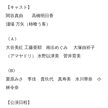
【キャスト】
関谷真由 高橋明日香
淺場 万矢（柿喰う客）
《Ａ》
大谷美紅 工藤亜耶 南出めぐみ 大塚由祈子
（アマヤドリ） 水野以津美 菅井育美
《B》
栗原みさ 李佳 貴玖代 真寿美 水川華奈 小
林令奈
【公演日程】