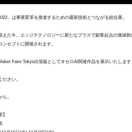
ch+2022」は事業変革を推進するための最新技術とつながる総合展。
迎えた今、エッジテクノロジーに新たなプラスで顧客起点の価値創
コンセプトに開催されます。
ker Faire Tokyo出張版としてオセロAI関連作品を展示いたしま
ください。
から。
要】
浜