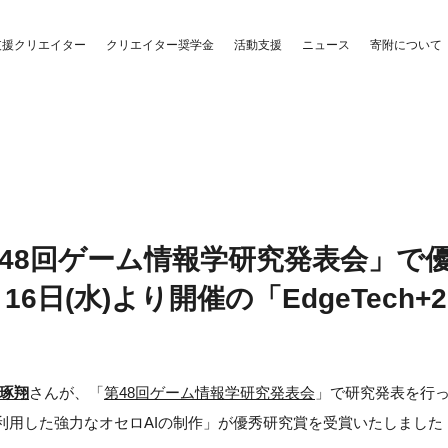
クリエイター奨学金
活動支援
支援クリエイター
ニュース
寄附について
48回ゲーム情報学研究発表会」で優
6日(水)より開催の「EdgeTech+
琢翔
さんが、「
第48回ゲーム情報学研究発表会
」で研究発表を行
利用した強力なオセロAIの制作」が優秀研究賞を受賞いたしました