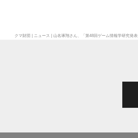
クマ財団
|
ニュース
|
山名琢翔さん、「第48回ゲーム情報学研究発表会」