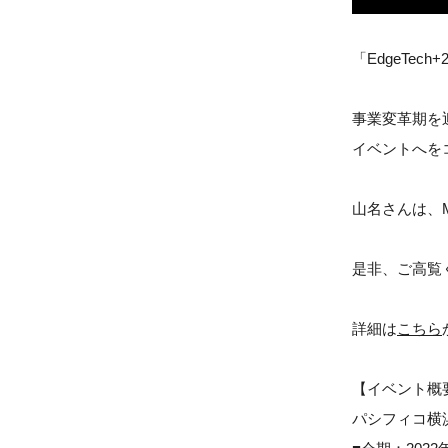
「EdgeTe
事業変革期を
イベントへを
山名さんは、Ma
是非、ご高覧
詳細は
こちら
【イベント概
パシフィコ横