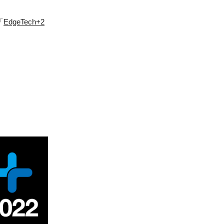
「
EdgeTech+2