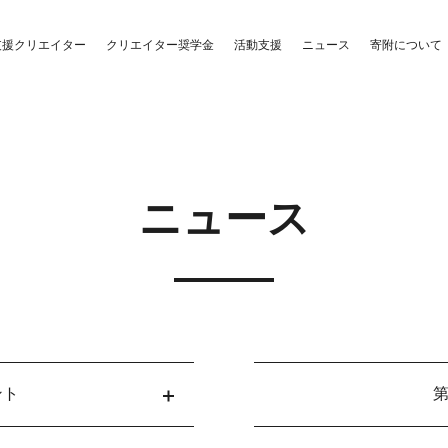
クリエイター奨学金
活動支援
支援クリエイター
ニュース
寄附について
ニュース
ント
第