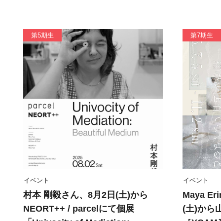
第5期生
第7期生
イベント
イベント
村本 剛毅さん、8月2日(土)から
Maya E
NEORT++ / parcelにて個展
(土)か