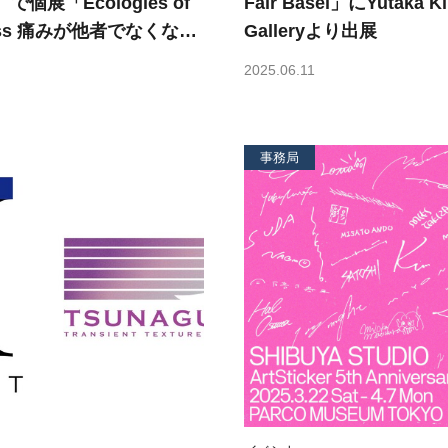
で個展「Ecologies of
Fair Basel」にYutaka Ki
なくなる
Galleryより出展
開催
2025.06.11
事務局