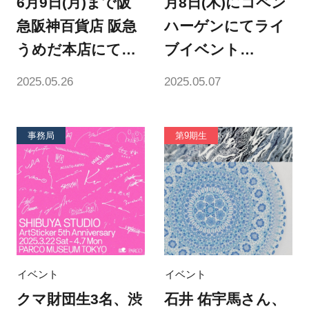
6月9日(月)まで阪
月8日(木)にコペン
急阪神百貨店 阪急
ハーゲンにてライ
うめだ本店にて個
ブイベント
展「NEXT
「(at)world
2025.05.26
2025.05.07
LANDSCAPE」を
presents: Yuri
開催
Umemoto(JP),
事務局
第9期生
Kamil Dossar &
Ryong」を開催
イベント
イベント
クマ財団生3名、渋
石井 佑宇馬さん、