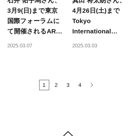
石井 佑宇馬さん、
真田 将太朗さん、
3月9(日)まで東京
4月26日(土)まで
国際フォーラムに
Tokyo
て開催されるART
International
FAIR TOKYO に作
Galleryにて個展
2025.03.07
2025.03.03
品を出展
『BETWEEN：
Landscape and
You』を開催
1
2
3
4