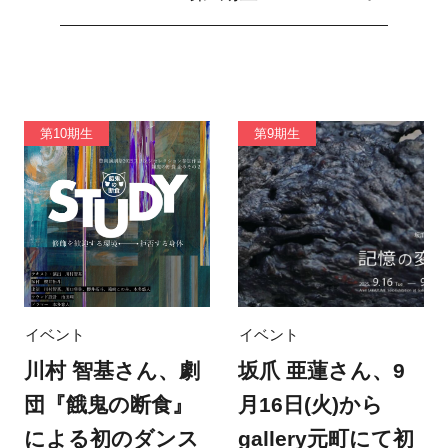
第10期生
第9期生
イベント
イベント
川村 智基さん、劇
坂爪 亜蓮さん、9
団『餓鬼の断食』
月16日(火)から
による初のダンス
gallery元町にて初