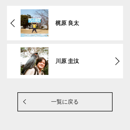
梶原 良太
川原 圭汰
一覧に戻る