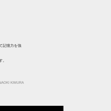
て記憶力を強
す。
NAOKI KIMURA