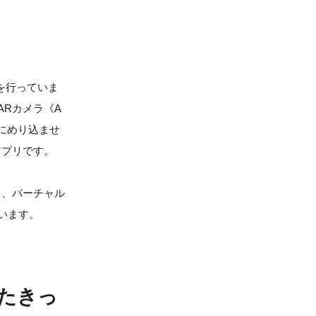
を行っていま
Rカメラ《A
にめり込ませ
アプリです。
り、バーチャル
います。
たきっ