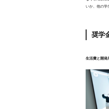
いか、他の学
奨学
生活費と開発