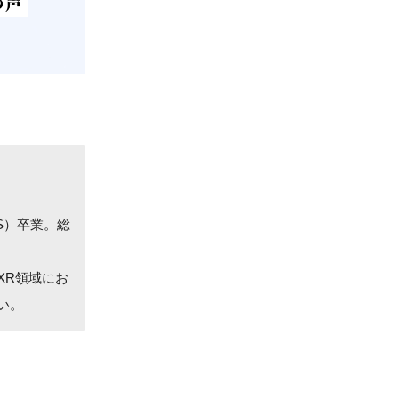
S）卒業。総
XR領域にお
い。