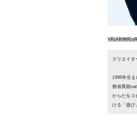
VR/AR/MR/x
クリエイタ
1995年
務省異能vat
からだをコ
ける「遊び