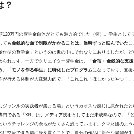
は？
額120万円の奨学金自体がとても魅力的でした（笑）。学生として
しても
金銭的な面で制限がかかることは、当時ずっと悩んでいた
こ
給付型の奨学金」というのは世の中にそれなりにありましたが、ど
められます。一方でクリエイター奨学金は、
「合宿 + 金銭的な支援
う、「モノを作る学生」に特化したプログラム
になっており、支援
作が行える体制が大変魅力的で、「これこれ！ほしかったやつ！」
なジャンルの実践者が集まる場」というカオスな感じに惹かれたと
専門である「XR」は、メディア技術としてまだ未成熟なので、「
というチャレンジの余地がたくさん残っています。クマ財団のよう
的に交流できる場に身を置くことで、自分の作品に新たな展開が生