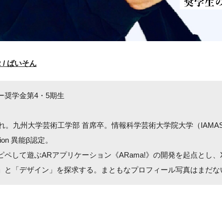
R / ばいそん
ー奨学金第4・5期生
生まれ。九州大学芸術工学部 首席卒。情報科学芸術大学院大学（IAMA
ion 異能β認定。
ピペして遊ぶARアプリケーション《ARama!》の開発を起点とし、
」と「デザイン」を探求する。まともなプロフィール写真はまだな