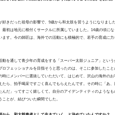
。
が好きだった祖母の影響で、9歳から和太鼓を習うようになりまし
、最初は地元に根付くサークルに所属していました。14歳の頃にな
います。今の師匠は、海外での活動にも積極的で、若手の育成に力
活動を通して青少年の育成をする「スーパー太鼓ジュニア」という
プロフェッショナルを目指そうと思ったのは、そこに参加したこと
の時にメンバーに選抜していただいて、はじめて、沢山の海外のお
えたら、拍手喝采ですごく喜んでもらえたんです。その時に「あ、
たんだ」ってすごく嬉しくて。自分のアイデンティティのようなも
うことが、結びついた瞬間でした。
頃から、和太鼓奏者として生きていく、と決めていたんですか？