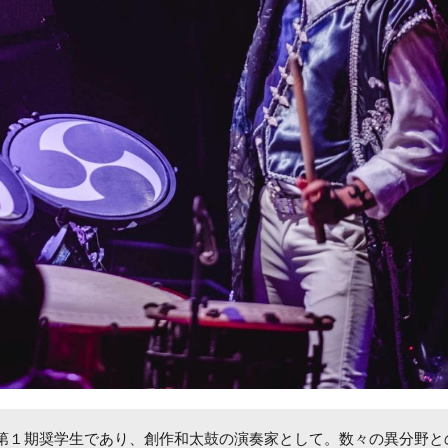
第１期奨学生であり、創作和太鼓の演奏家として。数々の異分野と