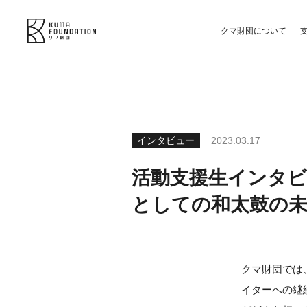
クマ財団について
インタビュー
2023.03.17
活動支援生インタビュ
としての和太鼓の
クマ財団では
イターへの継