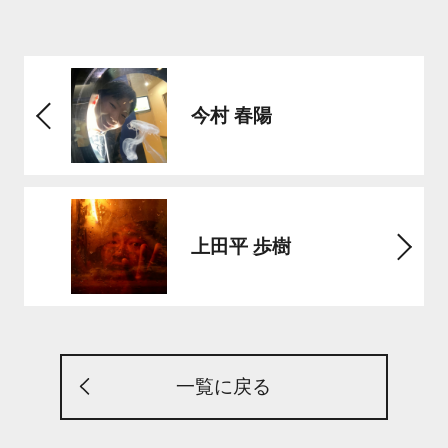
今村 春陽
上田平 歩樹
一覧に戻る