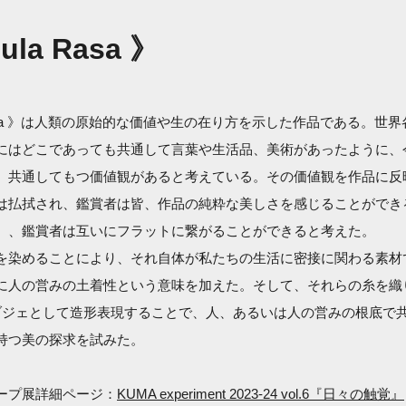
ula Rasa 》
a Rasa 》は人類の原始的な価値や生の在り方を示した作品である。世
にはどこであっても共通して言葉や生活品、美術があったように、
、共通してもつ価値観があると考えている。その価値観を作品に反
は払拭され、鑑賞者は皆、作品の純粋な美しさを感じることができ
）、鑑賞者は互いにフラットに繋がることができると考えた。
を染めることにより、それ自体が私たちの生活に密接に関わる素材
に人の営みの土着性という意味を加えた。そして、それらの糸を織
ブジェとして造形表現することで、人、あるいは人の営みの根底で
持つ美の探求を試みた。
ープ展詳細ページ：
KUMA experiment 2023-24 vol.6『日々の触覚』