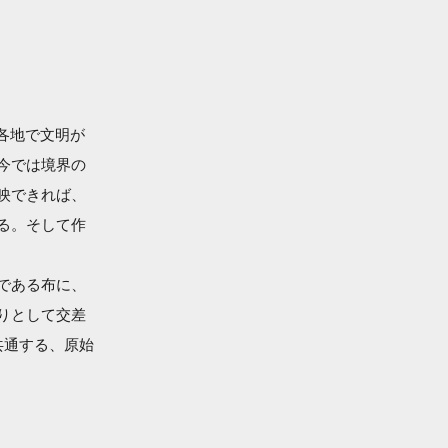
界各地で文明が
今では境界の
映できれば、
る。そして作
である布に、
りとして交差
共通する、原始