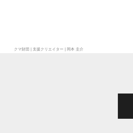
クマ財団
|
支援クリエイター
|
岡本 圭介