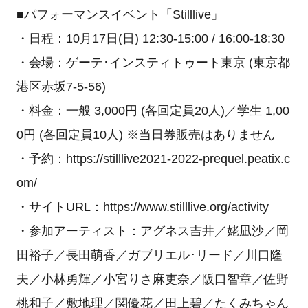
■パフォーマンスイベント「Stilllive」
・日程：10月17日(日) 12:30-15:00 / 16:00-18:30
・会場：ゲーテ･インスティトゥート東京 (東京都
港区赤坂7-5-56)
・料金：一般 3,000円 (各回定員20人)／学生 1,00
0円 (各回定員10人) ※当日券販売はありません
・予約：
https://stilllive2021-2022-prequel.peatix.c
om/
・サイトURL：
https://www.stilllive.org/activity
・参加アーティスト：アグネス吉井／姥凪沙／岡
田裕子／長田萌香／ガブリエル･リード／川口隆
夫／小林勇輝／小宮りさ麻吏奈／阪口智章／佐野
桃和子／敷地理／関優花／田上碧／たくみちゃん