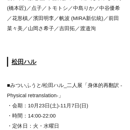
(橋本匠)／点子／トモトシ／中島りか／中谷優希
／花形槙／濱田明李／帆波 (MIRA新伝統)／前田
菜々美／山岡さ希子／吉田拓／渡邉洵
松田ハル
■みついふうと/松田ハル_二人展「身体的再翻訳 -
Physical retranslation-」
・会期：10月23日(土)-11月7日(日)
・時間：14:00-22:00
・定休日：火・水曜日