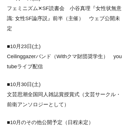
フェミニズム✕SF読書会 小谷真理『女性状無意
識: 女性SF論序説』前半（主催） ウェブ公開未
定
■10月23日(土)
Ceilinggazerバンド（Withクマ財団奨学生） you
tubeライブ配信
■10月30日(土)
文芸思潮全国同人雑誌賞授賞式（文芸サークル・
前衛アンソロジーとして）
■10月のその他公開予定（日程未定）