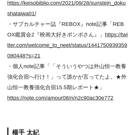
https://keisobiblio.com/2021/09/28/sunstein_doku
shataiwa01/
・サブカルチャー誌『REBOX』note記事「REB
OX鑑賞会2『映画大好きポンポさん』」
https://twi
tter.com/welcome_to_neet/status/1441750939359
080448?s=21
・個人note記事「「そういうやつは外山恒一教養
強化合宿へ行け！」って誰かが言ってたよ。★外
山恒一教養強化合宿15.5期レポート★」
https://note.com/amour08/n/n2c90ac30e772
横手 太紀